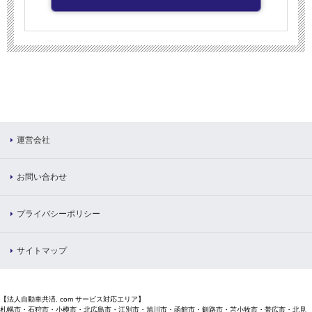
運営会社
お問い合わせ
プライバシーポリシー
サイトマップ
【法人自動車共済. com サービス対応エリア】
札幌市・石狩市・小樽市・北広島市・江別市・旭川市・函館市・釧路市・苫小牧市・帯広市・北見