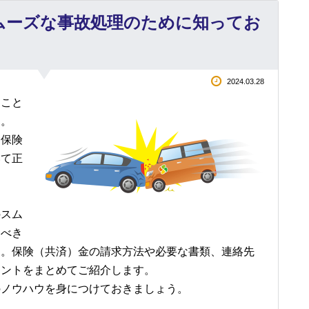
スムーズな事故処理のために知ってお
2024.03.28
なこと
す。
、保険
いて正
。
のスム
くべき
す。保険（共済）金の請求方法や必要な書類、連絡先
イントをまとめてご紹介します。
のノウハウを身につけておきましょう。