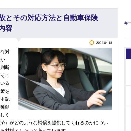
故とその対応方法と自動車保険
キ
内容
2024.04.18
静な対
しか
な判断
。そこ
ている
応策を
。本記
の種類
詳しく
共済）がどのような補償を提供してくれるのかについ
する材料としたいと考えています。