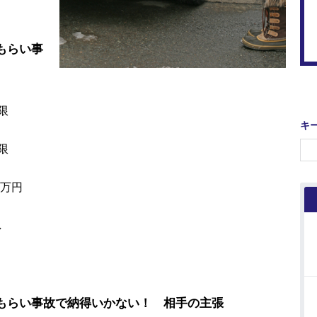
もらい事
限
キ
限
万円
し
り
 もらい事故で納得いかない！ 相手の主張