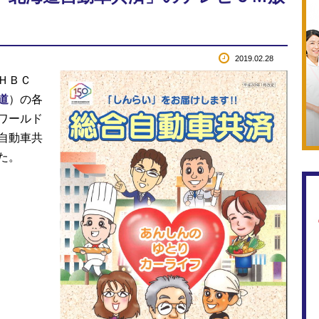
2019.02.28
ＨＢＣ
道
）の各
ワールド
自動車共
た。