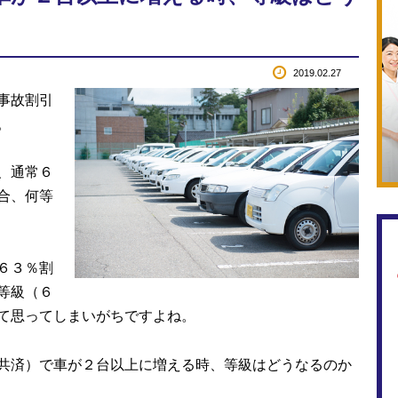
2019.02.27
事故割引
。
、通常６
合、何等
６３％割
等級（６
て思ってしまいがちですよね。
共済）で車が２台以上に増える時、等級はどうなるのか