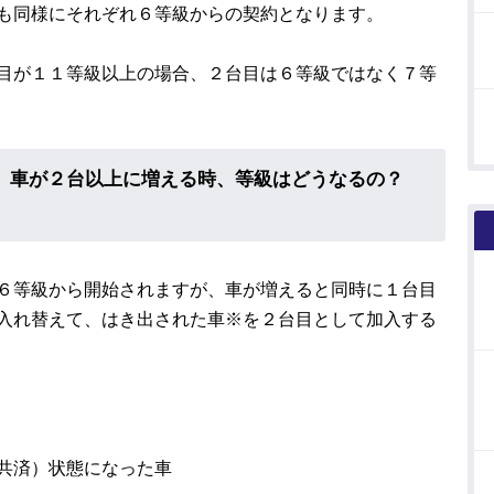
も同様にそれぞれ６等級からの契約となります。
目が１１等級以上の場合、２台目は６等級ではなく７等
済
車が２台以上に増える時、等級はどうなるの？
６等級から開始されますが、車が増えると同時に１台目
入れ替えて、はき出された車※を２台目として加入する
共済）状態になった車