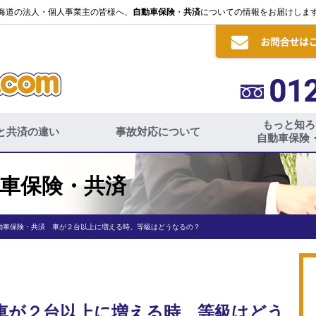
海道の法人・個人事業主の皆様へ、
自動車保険
・
共済
についての情報をお届けしま
もっと知ろ
と共済の違い
事故対応について
自動車保険
車保険・共済
動車保険・共済 車が２台以上に増える時、等級はどうなるの？
車が２台以上に増える時、等級はどう