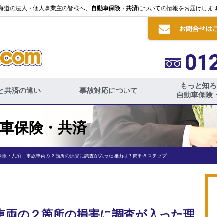
海道の法人・個人事業主の皆様へ、
自動車保険
・
共済
についての情報をお届けしま
もっと知ろ
と共済の違い
事故対応について
自動車保険
車保険・共済
保険・共済 事故車両の２箇所の損害に調査が入った理由は？簡単３ステップ
車両の２箇所の損害に調査が入った理